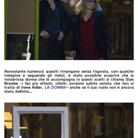
Nonostante numerosi quesiti rimangano senza risposta, con qualche
indagine e seguendo gli indizi, è stato possibile scoprire che la
misteriosa donna che lo accompagna in questi scatti si chiama
Sian
Brooke
-i fan più attenti, infatti, avranno subito notato che non si
tratta di
Irene Adler
,
LA DONNA
– anche se il suo ruolo non è ancora
stato definito…