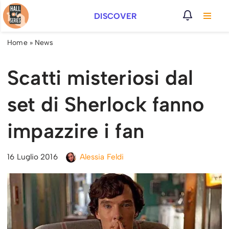
DISCOVER
Vai
al
Home
»
News
contenuto
Scatti misteriosi dal
set di Sherlock fanno
impazzire i fan
16 Luglio 2016
Alessia Feldi