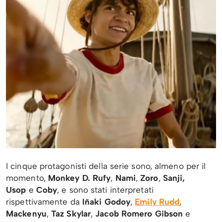
I cinque protagonisti della serie sono, almeno per il
momento,
Monkey D. Rufy
,
Nami
,
Zoro
,
Sanji,
Usop
e
Coby
, e sono stati interpretati
rispettivamente da
Iñaki Godoy
,
Emily Rudd
,
Mackenyu
,
Taz Skylar
,
Jacob Romero Gibson
e