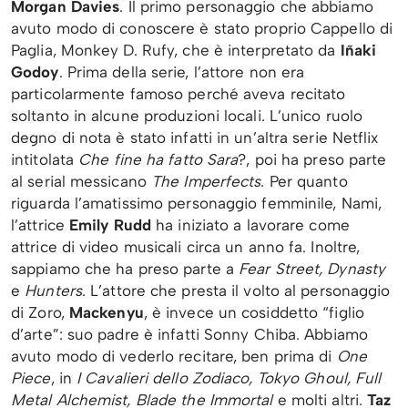
Morgan Davies
. Il primo personaggio che abbiamo
avuto modo di conoscere è stato proprio Cappello di
Paglia, Monkey D. Rufy, che è interpretato da
Iñaki
Godoy
. Prima della serie, l’attore non era
particolarmente famoso perché aveva recitato
soltanto in alcune produzioni locali. L’unico ruolo
degno di nota è stato infatti in un’altra serie Netflix
intitolata
Che fine ha fatto Sara
?, poi ha preso parte
al serial messicano
The Imperfects
. Per quanto
riguarda l’amatissimo personaggio femminile, Nami,
l’attrice
Emily Rudd
ha iniziato a lavorare come
attrice di video musicali circa un anno fa. Inoltre,
sappiamo che ha preso parte a
Fear Street, Dynasty
e
Hunters
. L’attore che presta il volto al personaggio
di Zoro,
Mackenyu
, è invece un cosiddetto “figlio
d’arte”: suo padre è infatti Sonny Chiba. Abbiamo
avuto modo di vederlo recitare, ben prima di
One
Piece
, in
I Cavalieri dello Zodiaco, Tokyo Ghoul, Full
Metal Alchemist, Blade the Immortal
e molti altri.
Taz