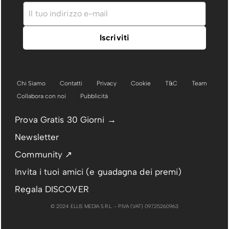
Chi Siamo
Contatti
Privacy
Cookie
T&C
Team
Collabora con noi
Pubblicità
Prova Gratis 30 Giorni →
Newsletter
Community ↗
Invita i tuoi amici (e guadagna dei premi)
Regala DISCOVER
© 2024 ELLIS MEDIA S.R.L. - P.IVA (VAT) 09725260963