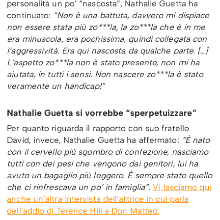
personalità un po’ “nascosta”, Nathalie Guetta ha
continuato:
“Non è una battuta, davvero mi dispiace
non essere stata più zo***la, la zo***la che è in me
era minuscola, era pochissima, quindi collegata con
l’aggressività. Era qui nascosta da qualche parte. […]
L’aspetto zo***la non è stato presente, non mi ha
aiutata, in tutti i sensi. Non nascere zo***la è stato
veramente un handicap!”
Nathalie Guetta si vorrebbe “sperpetuizzare”
Per quanto riguarda il rapporto con suo fratello
David, invece, Nathalie Guetta ha affermato:
“È nato
con il cervello più sgombro di confezione, nasciamo
tutti con dei pesi che vengono dai genitori, lui ha
avuto un bagaglio più leggero. È sempre stato quello
che ci rinfrescava un po’ in famiglia”
.
Vi lasciamo qui
anche un’altra intervista dell’attrice in cui parla
dell’addio di Terence Hill a Don Matteo.