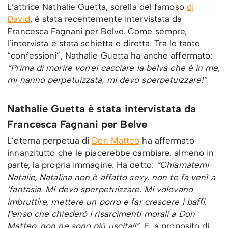
L’attrice Nathalie Guetta, sorella del famoso
dj
David
, è stata recentemente intervistata da
Francesca Fagnani per Belve. Come sempre,
l’intervista è stata schietta e diretta. Tra le tante
“confessioni”, Nathalie Guetta ha anche affermato:
“Prima di morire vorrei cacciare la belva che è in me,
mi hanno perpetuizzata, mi devo sperpetuizzare!”
Nathalie Guetta è stata intervistata da
Francesca Fagnani per Belve
L’eterna perpetua di
Don Matteo
ha affermato
innanzitutto che le piacerebbe cambiare, almeno in
parte, la propria immagine. Ha detto:
“Chiamatemi
Natalie, Natalina non è affatto sexy, non te fa venì a
’fantasia. Mi devo sperpetuizzare. Mi volevano
imbruttire, mettere un porro e far crescere i baffi.
Penso che chiederò i risarcimenti morali a Don
Matteo, non ne sono più uscita!!”
. E, a proposito di