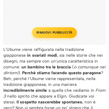
RIMUOVI PUBBLICITÀ
L’Ubume viene raffigurata nella tradizione
giapponese
in svariati modi
, sia nelle storie che nei
disegni, ma sempre con un’unica caratteristica in
comune:
un bambino tra le braccia
(
o comunque nei
dintorni
).
Perché
stiamo facendo questo paragone
?
Beh, perché l’Ubume viene rappresentata, nella
tradizione giapponese, in una maniera
incredibilmente simile
a quella che vediamo in
From
3
nello spirito che appare a Elgin. Giudicate voi
stessi.
Il sospetto nascerebbe spontaneo
, non é
vero? Non vi sembra forse un po’ strano che il