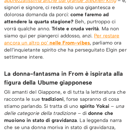
apprezzatissima anche dal grande Stephen King
– e,
signori e signore, ci resta solo una gigantesca e
dolorosa domanda da porci:
come faremo ad
attendere la quarta stagione?
Beh, purtroppo ci
vorrá qualche anno.
Triste e cruda verità
. Ma non
siamo qui per piangerci addosso, anzi.
Per restare
ancora un altro po’
nelle From-vibes
, parliamo ora
dell’inquietante spirito che ha perseguitato Elgin per
settimane intere.
La donna-fantasma in From è ispirata alla
figura della Ubume giapponese
Gli amanti del Giappone, e di tutta la letteratura che
racconta le sue
tradizioni
, forse sapranno di cosa
stiamo parlando. Si tratta di uno
spirito Yokai
–
una
delle categorie della tradizione
– di
donne
che
muoiono in stato di gravidanza
. La leggenda narra
che se una donna moriva in stato di gravidanza,