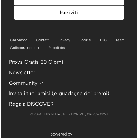
Chi Siamo
Contatti
Privacy
Cookie
T&C
Team
Collabora con noi
Pubblicità
Prova Gratis 30 Giorni →
Newsletter
Community ↗
Invita i tuoi amici (e guadagna dei premi)
Regala DISCOVER
© 2024 ELLIS MEDIA S.R.L. - P.IVA (VAT) 09725260963