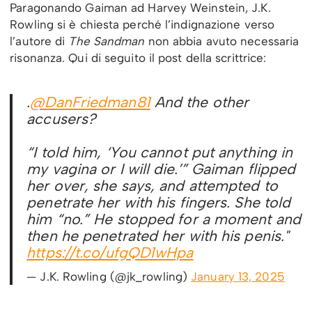
Paragonando Gaiman ad Harvey Weinstein, J.K.
Rowling si è chiesta perché l’indignazione verso
l’autore di
The Sandman
non abbia avuto necessaria
risonanza. Qui di seguito il post della scrittrice:
.
@DanFriedman81
And the other
accusers?
“I told him, ‘You cannot put anything in
my vagina or I will die.’” Gaiman flipped
her over, she says, and attempted to
penetrate her with his fingers. She told
him “no.” He stopped for a moment and
then he penetrated her with his penis."
https://t.co/ufgQD1wHpa
— J.K. Rowling (@jk_rowling)
January 13, 2025