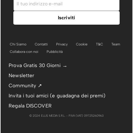
Chi Siamo
Contatti
Privacy
Cookie
T&C
Team
Collabora con noi
Pubblicità
Prova Gratis 30 Giorni →
Newsletter
Community ↗
Invita i tuoi amici (e guadagna dei premi)
Regala DISCOVER
© 2024 ELLIS MEDIA S.R.L. - P.IVA (VAT) 09725260963