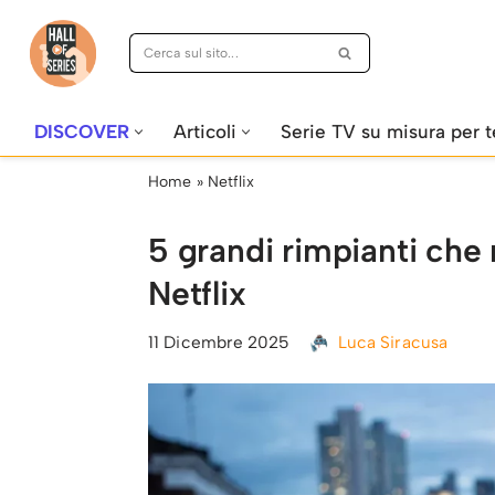
Vai
al
contenuto
DISCOVER
Articoli
Serie TV su misura per t
Home
»
Netflix
5 grandi rimpianti ch
Netflix
11 Dicembre 2025
Luca Siracusa