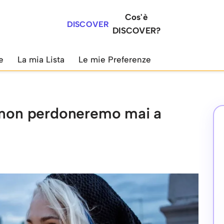
Cos'è
DISCOVER
DISCOVER?
e
La mia Lista
Le mie Preferenze
e non perdoneremo mai a