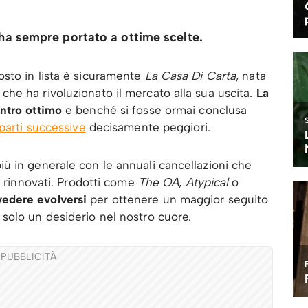
a sempre portato a ottime scelte.
sto in lista è sicuramente
La Casa Di Carta
, nata
he ha rivoluzionato il mercato alla sua uscita.
La
ntro ottimo
e benché si fosse ormai conclusa
parti successive
decisamente peggiori.
ù in generale con le annuali cancellazioni che
w rinnovati. Prodotti come
The OA
,
Atypical
o
edere evolversi
per ottenere un maggior seguito
solo un desiderio nel nostro cuore.
PUBBLICITÀ