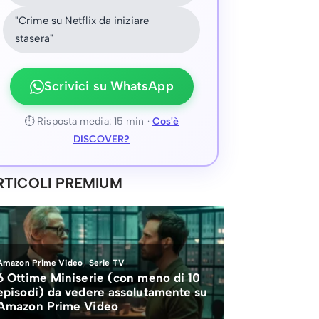
"Crime su Netflix da iniziare
stasera"
Scrivici su WhatsApp
⏱ Risposta media: 15 min ·
Cos'è
DISCOVER?
RTICOLI PREMIUM