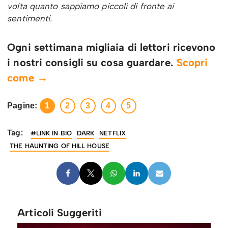
volta quanto sappiamo piccoli di fronte ai
sentimenti.
Ogni settimana migliaia di lettori ricevono
i nostri consigli su cosa guardare.
Scopri
come →
Pagine:
1
2
3
4
5
Tag:
#LINK IN BIO
DARK
NETFLIX
THE HAUNTING OF HILL HOUSE
Articoli Suggeriti