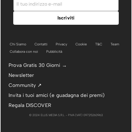
Chi Siamo
Contatti
Privacy
Cookie
T&C
Team
Collabora con noi
Pubblicità
Prova Gratis 30 Giorni →
Newsletter
Community ↗
Invita i tuoi amici (e guadagna dei premi)
Regala DISCOVER
© 2024 ELLIS MEDIA S.R.L. - P.IVA (VAT) 09725260963