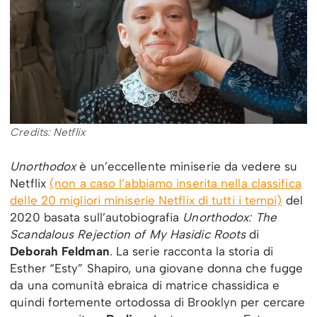
Credits: Netflix
Unorthodox
è un’eccellente miniserie da vedere su
Netflix
(non a caso l’abbiamo inserita nella classifica
delle 20 migliori miniserie Netflix di tutti i tempi)
del
2020 basata sull’autobiografia
Unorthodox: The
Scandalous Rejection of My Hasidic Roots
di
Deborah Feldman
. La serie racconta la storia di
Esther “Esty” Shapiro, una giovane donna che fugge
da una comunità ebraica di matrice chassidica e
quindi fortemente ortodossa di Brooklyn per cercare