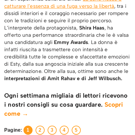
catturare l’essenza di una fuga verso la libertà
, tra i
dissidi interiori e il coraggio necessario per rompere
con le tradizioni e seguire il proprio percorso.
L’interprete della protagonista,
Shira Haas
, ha
offerto una performance straordinaria che le è valsa
una candidatura agli
Emmy Awards
. La donna è
infatti riuscita a trasmettere con intensità e
credibilità tutte le complesse e sfaccettate emozioni
di Esty, dalla sua angoscia iniziale alla sua crescente
determinazione. Oltre alla sua, ottime sono anche le
interpretazioni di Amit Rahav e di Jeff Wilbusch.
Ogni settimana migliaia di lettori ricevono
i nostri consigli su cosa guardare.
Scopri
come →
Pagine:
1
2
3
4
5