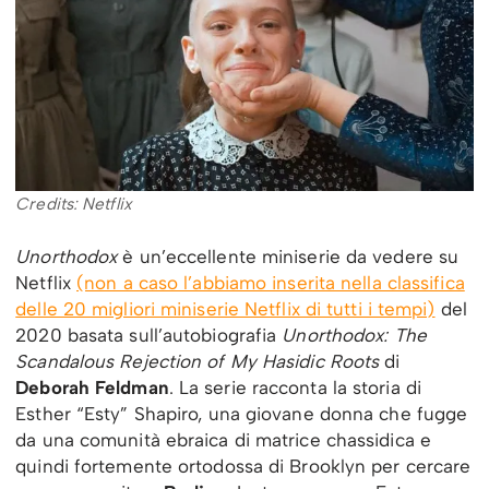
Credits: Netflix
Unorthodox
è un’eccellente miniserie da vedere su
Netflix
(non a caso l’abbiamo inserita nella classifica
delle 20 migliori miniserie Netflix di tutti i tempi)
del
2020 basata sull’autobiografia
Unorthodox: The
Scandalous Rejection of My Hasidic Roots
di
Deborah Feldman
. La serie racconta la storia di
Esther “Esty” Shapiro, una giovane donna che fugge
da una comunità ebraica di matrice chassidica e
quindi fortemente ortodossa di Brooklyn per cercare