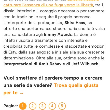
catturare l’essenza di una fuga verso la libertà
, tra i
dissidi interiori e il coraggio necessario per rompere
con le tradizioni e seguire il proprio percorso.
L’interprete della protagonista,
Shira Haas
, ha
offerto una performance straordinaria che le è valsa
una candidatura agli
Emmy Awards
. La donna è
infatti riuscita a trasmettere con intensità e
credibilità tutte le complesse e sfaccettate emozioni
di Esty, dalla sua angoscia iniziale alla sua crescente
determinazione. Oltre alla sua, ottime sono anche le
interpretazioni di Amit Rahav e di Jeff Wilbusch.
Vuoi smettere di perdere tempo a cercare
una serie da vedere?
Trova quella giusta
per te →
Pagine:
1
2
3
4
5