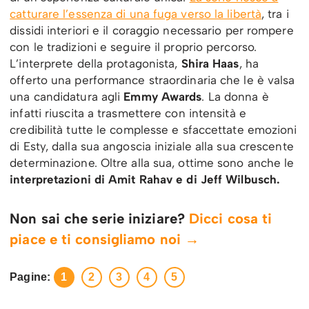
catturare l’essenza di una fuga verso la libertà
, tra i
dissidi interiori e il coraggio necessario per rompere
con le tradizioni e seguire il proprio percorso.
L’interprete della protagonista,
Shira Haas
, ha
offerto una performance straordinaria che le è valsa
una candidatura agli
Emmy Awards
. La donna è
infatti riuscita a trasmettere con intensità e
credibilità tutte le complesse e sfaccettate emozioni
di Esty, dalla sua angoscia iniziale alla sua crescente
determinazione. Oltre alla sua, ottime sono anche le
interpretazioni di Amit Rahav e di Jeff Wilbusch.
Non sai che serie iniziare?
Dicci cosa ti
piace e ti consigliamo noi →
Pagine:
1
2
3
4
5