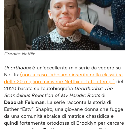
Credits: Netflix
Unorthodox
è un’eccellente miniserie da vedere su
Netflix
(non a caso l’abbiamo inserita nella classifica
delle 20 migliori miniserie Netflix di tutti i tempi)
del
2020 basata sull’autobiografia
Unorthodox: The
Scandalous Rejection of My Hasidic Roots
di
Deborah Feldman
. La serie racconta la storia di
Esther “Esty” Shapiro, una giovane donna che fugge
da una comunità ebraica di matrice chassidica e
quindi fortemente ortodossa di Brooklyn per cercare