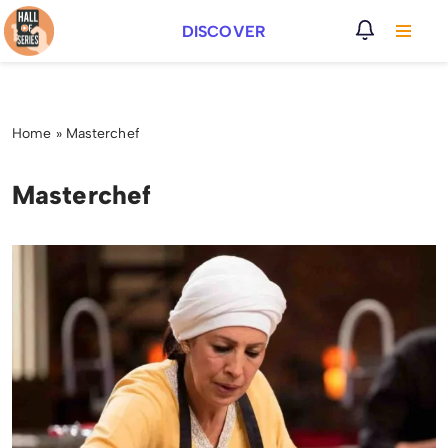
DISCOVER
Vai
al
contenuto
Home
»
Masterchef
Masterchef