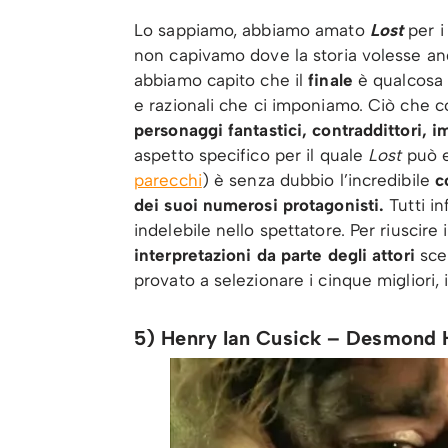
Lo sappiamo, abbiamo amato
Lost
per i
non capivamo dove la storia volesse an
abbiamo capito che il
finale
è qualcosa c
e razionali che ci imponiamo. Ciò che con
personaggi fantastici, contraddittori, i
aspetto specifico per il quale
Lost
può e
parecchi
) è senza dubbio l’incredibile
c
dei suoi numerosi protagonisti.
Tutti in
indelebile nello spettatore. Per riuscire
interpretazioni da parte degli attori
scel
provato a selezionare i cinque migliori, 
5) Henry Ian Cusick – Desmond