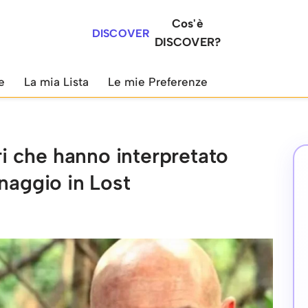
Cos'è
DISCOVER
DISCOVER?
e
La mia Lista
Le mie Preferenze
ori che hanno interpretato
naggio in Lost