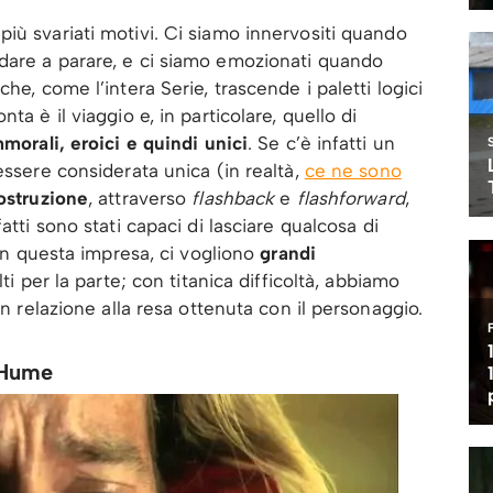
 più svariati motivi. Ci siamo innervositi quando
dare a parare, e ci siamo emozionati quando
he, come l’intera Serie, trascende i paletti logici
ta è il viaggio e, in particolare, quello di
mmorali, eroici e quindi unici
. Se c’è infatti un
ssere considerata unica (in realtà,
ce ne sono
ostruzione
, attraverso
flashback
e
flashforward
,
fatti sono stati capaci di lasciare qualcosa di
 in questa impresa, ci vogliono
grandi
ti per la parte; con titanica difficoltà, abbiamo
in relazione alla resa ottenuta con il personaggio.
 Hume