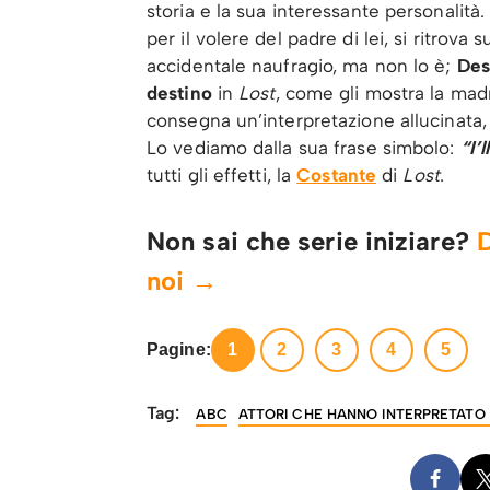
storia e la sua interessante personalità
per il volere del padre di lei, si ritrova
accidentale naufragio, ma non lo è;
Des
destino
in
Lost
, come gli mostra la madr
consegna un’interpretazione allucinata,
Lo vediamo dalla sua frase simbolo:
“I’
tutti gli effetti, la
Costante
di
Lost
.
Non sai che serie iniziare?
D
noi →
Pagine:
1
2
3
4
5
Tag:
ABC
ATTORI CHE HANNO INTERPRETATO