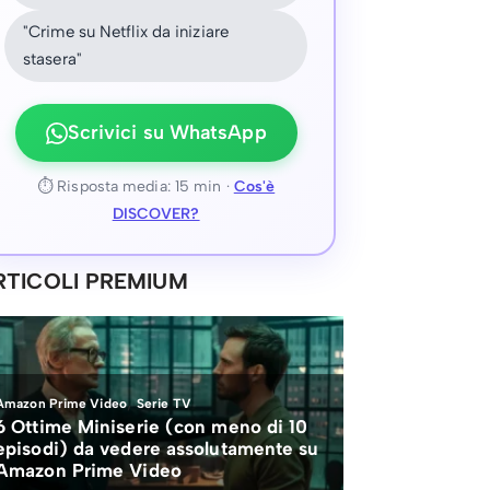
"Crime su Netflix da iniziare
stasera"
Scrivici su WhatsApp
⏱ Risposta media: 15 min ·
Cos'è
DISCOVER?
RTICOLI PREMIUM