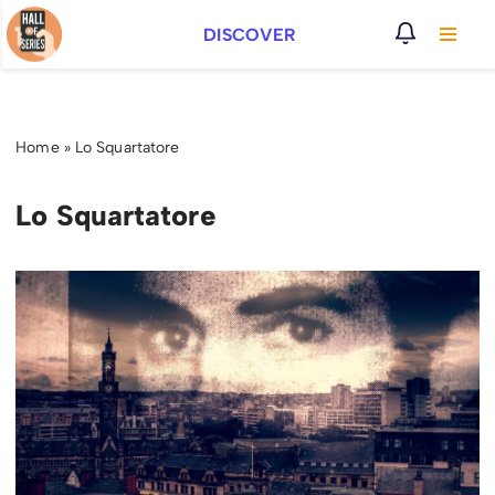
DISCOVER
Vai
al
contenuto
Home
»
Lo Squartatore
Lo Squartatore