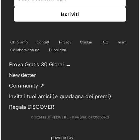
Chi Siamo
Contatti
Privacy
Cookie
T&C
Team
Collabora con noi
Pubblicità
Prova Gratis 30 Giorni →
Newsletter
Community ↗
Invita i tuoi amici (e guadagna dei premi)
Regala DISCOVER
© 2024 ELLIS MEDIA S.R.L. - P.IVA (VAT) 09725260963