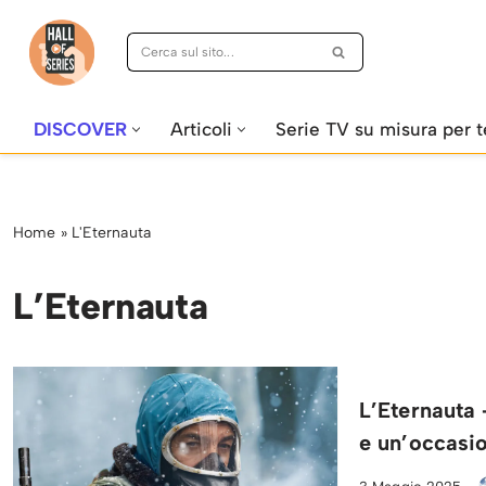
Vai
al
contenuto
DISCOVER
Articoli
Serie TV su misura per t
Home
»
L'Eternauta
L’Eternauta
L’Eternauta 
e un’occasi