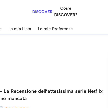
Cos'è
DISCOVER
DISCOVER?
e
La mia Lista
Le mie Preferenze
– La Recensione dell’attesissima serie Netflix
one mancata