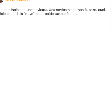
Veronica Reolon
tto comincia con una nevicata. Una nevicata che non è, però, quella
ielo cade della “neve” che uccide tutto ciò che…