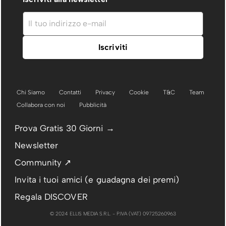
Chi Siamo
Contatti
Privacy
Cookie
T&C
Team
Collabora con noi
Pubblicità
Prova Gratis 30 Giorni →
Newsletter
Community ↗
Invita i tuoi amici (e guadagna dei premi)
Regala DISCOVER
© 2024 ELLIS MEDIA S.R.L. - P.IVA (VAT) 09725260963