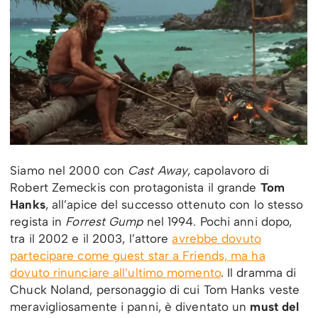
Siamo nel 2000 con
Cast Away
, capolavoro di
Robert Zemeckis con protagonista il grande
Tom
Hanks
, all’apice del successo ottenuto con lo stesso
regista in
Forrest Gump
nel 1994. Pochi anni dopo,
tra il 2002 e il 2003, l’attore
avrebbe dovuto
partecipare come guest star a Friends, ma ha
dovuto rinunciare all’ultimo momento
. Il dramma di
Chuck Noland, personaggio di cui Tom Hanks veste
meravigliosamente i panni, è diventato un
must del