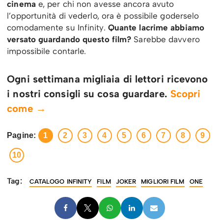
cinema
e, per chi non avesse ancora avuto
l’opportunità di vederlo, ora è possibile goderselo
comodamente su Infinity.
Quante lacrime abbiamo
versato guardando questo film?
Sarebbe davvero
impossibile contarle.
Ogni settimana migliaia di lettori ricevono
i nostri consigli su cosa guardare.
Scopri
come →
Pagine:
1
2
3
4
5
6
7
8
9
10
Tag:
CATALOGO INFINITY
FILM
JOKER
MIGLIORI FILM
ONE