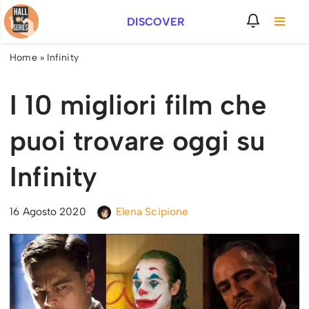
DISCOVER
Vai
al
Home
»
Infinity
contenuto
I 10 migliori film che
puoi trovare oggi su
Infinity
16 Agosto 2020
Elena Scipione