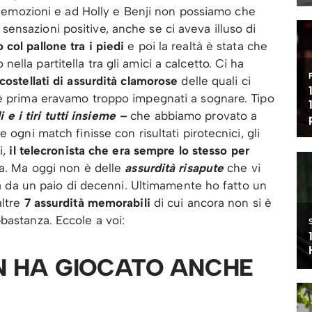
te emozioni e ad Holly e Benji non possiamo che
nsazioni positive, anche se ci aveva illuso di
col pallone tra i piedi
e poi la realtà è stata che
lla partitella tra gli amici a calcetto. Ci ha
costellati di assurdità clamorose
delle quali ci
hè prima eravamo troppo impegnati a sognare. Tipo
i e i tiri tutti insieme –
che abbiamo provato a
 ogni match finisse con risultati pirotecnici, gli
i,
il telecronista che era sempre lo stesso per
ta. Ma oggi non è delle
assurdità risapute
che vi
rla da un paio di decenni. Ultimamente ho fatto un
altre
7 assurdità memorabili
di cui ancora non si è
bastanza. Eccole a voi:
ON HA GIOCATO ANCHE