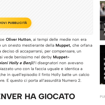
UOVI PUBBLICITÀ
eroe
Oliver Hutton
, ai tempi delle medie non era
 un onesto mestierante della
Muppet,
che orfana
a deciso di accaparrarsi, per compensare, un
o si vede benissimo nel derby
Muppet-
oni Holly e Benji!
I disegnatori non avevano
piazzato uno con la faccia uguale e identica a
he in quell’episodio il finto Holly batte un calcio
ore. E questo ci porta all’assurdità Numero 2.
ENVER HA GIOCATO
PU