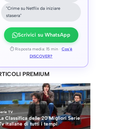
"Crime su Netflix da iniziare
stasera"
Scrivici su WhatsApp
⏱ Risposta media: 15 min ·
Cos'è
DISCOVER?
RTICOLI PREMIUM