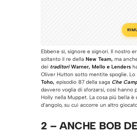
RIM
Ebbene sì, signore e signori. Il nostro 
soltanto il re della
New Team,
ma anche
dei
traditori
Warner, Mello e Lenders
h
Oliver Hutton sotto mentite spoglie. L
Toho,
episodio 87 della saga
Che Campi
davvero voglia di sforzarsi, così hanno 
Holly nella Muppet. La cosa più bella è c
d’angolo, su cui accorre un altro giocat
2 – ANCHE BOB D