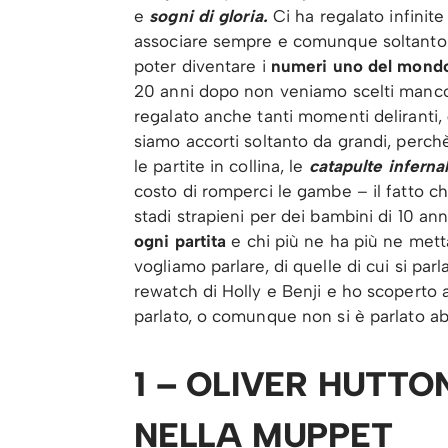
e
sogni di gloria.
Ci ha regalato infini
associare sempre e comunque soltanto se
poter diventare i
numeri uno del mondo 
20 anni dopo non veniamo scelti manco ne
regalato anche tanti momenti deliranti,
siamo accorti soltanto da grandi, perc
le partite in collina, le
catapulte infernal
costo di romperci le gambe – il fatto che
stadi strapieni per dei bambini di 10 ann
ogni partita
e chi più ne ha più ne met
vogliamo parlare, di quelle di cui si pa
rewatch di Holly e Benji e ho scoperto 
parlato, o comunque non si è parlato ab
1 – OLIVER HUTT
NELLA MUPPET