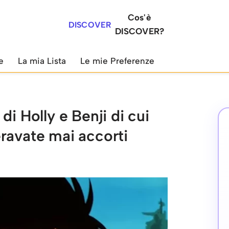
Cos'è
DISCOVER
DISCOVER?
e
La mia Lista
Le mie Preferenze
di Holly e Benji di cui
ravate mai accorti