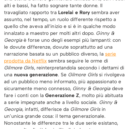
alti e bassi, ha fatto sognare tante donne. Il
travagliato rapporto tra
Lorelai e Rory
sembra aver
assunto, nel tempo, un ruolo differente rispetto a
quello che aveva all’inizio e si è in qualche modo
innalzato a maestro per molti altri dopo.
Ginny &
Georgia
è forse uno degli esempi più lampanti: con
le dovute differenze, dovute soprattutto ad una
narrazione basata su un pubblico diverso, la
serie
prodotta da Netflix
sembra seguire le orme di
Gilmore Girls
, reinterpretandola secondo i dettami di
una
nuova generazione
. Se
Gilmore Girls
si rivolgeva
ad un pubblico meno informato, più appassionato e
sicuramente meno connesso,
Ginny & Georgia
deve
fare i conti con la
Generazione Z
, molto più abituata
a serie impegnate anche a livello sociale.
Ginny &
Georgia
, infatti, differisce da
Gilmore Girls
in
un’unica grande cosa: il tema generazionale.
Nonostante le differenze tra le due serie esistano,