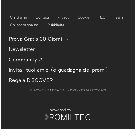
Chi Siamo
Contatti
Privacy
Cookie
T&C
Team
Collabora con noi
Pubblicità
Prova Gratis 30 Giorni →
Newsletter
Community ↗
Invita i tuoi amici (e guadagna dei premi)
Regala DISCOVER
© 2024 ELLIS MEDIA S.R.L. - P.IVA (VAT) 09725260963