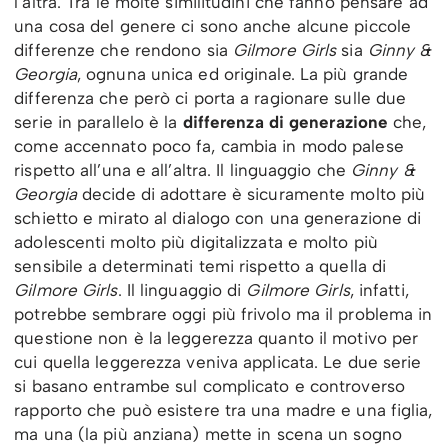
l’altra. Tra le molte similitudini che fanno pensare ad
una cosa del genere ci sono anche alcune piccole
differenze che rendono sia
Gilmore Girls
sia
Ginny &
Georgia
, ognuna unica ed originale. La più grande
differenza che però ci porta a ragionare sulle due
serie in parallelo è la
differenza di generazione
che,
come accennato poco fa, cambia in modo palese
rispetto all’una e all’altra. Il linguaggio che
Ginny &
Georgia
decide di adottare è sicuramente molto più
schietto e mirato al dialogo con una generazione di
adolescenti molto più digitalizzata e molto più
sensibile a determinati temi rispetto a quella di
Gilmore Girls
. Il linguaggio di
Gilmore Girls
, infatti,
potrebbe sembrare oggi più frivolo ma il problema in
questione non è la leggerezza quanto il motivo per
cui quella leggerezza veniva applicata. Le due serie
si basano entrambe sul complicato e controverso
rapporto che può esistere tra una madre e una figlia,
ma una (la più anziana) mette in scena un sogno