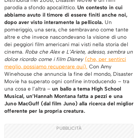
Distribuita nel 2008, Disaster Movie è un film
parodia a sfondo apocalittico.
Un contesto in cui
abbiamo avuto il timore di essere finiti anche noi,
dopo aver visto interamente la pellicola.
Un
pomeriggio, una sera, che sembravano come tante
altre e che invece nascondevano la visione di uno
dei peggiori film americani mai visti nella storia del
cinema.
Roba che Alex e L’Ariete, adesso, sembra un
dolce ricordo come i film Disney
(che, per sentirci
meglio, possiamo recuperare qui).
Con Amy
Winehouse che annuncia la fine del mondo, Disaster
Movie ha superato ogni confine introducendo – tra
una cosa e l’altra –
un ballo a tema High School
Musical, un’Hannah Montana fatta a pezzi e una
Juno MacGuff (dal film Juno) alla ricerca del miglior
offerente per la propria creatura.
PUBBLICITÀ