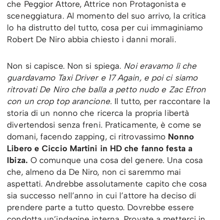
che Peggior Attore, Attrice non Protagonista e
sceneggiatura. Al momento del suo arrivo, la critica
lo ha distrutto del tutto, cosa per cui immaginiamo
Robert De Niro abbia chiesto i danni morali.
Non si capisce. Non si spiega.
Noi eravamo lì che
guardavamo Taxi Driver e 17 Again, e poi ci siamo
ritrovati De Niro che balla a petto nudo e Zac Efron
con un crop top arancione
. Il tutto, per raccontare la
storia di un nonno che ricerca la propria libertà
divertendosi senza freni. Praticamente, è come se
domani, facendo zapping, ci ritrovassimo
Nonno
Libero e Ciccio Martini in HD che fanno festa a
Ibiza.
O comunque una cosa del genere. Una cosa
che, almeno da De Niro, non ci saremmo mai
aspettati. Andrebbe assolutamente capito che cosa
sia successo nell’anno in cui l’attore ha deciso di
prendere parte a tutto questo. Dovrebbe essere
condotta un’indagine interna. Provate a metterci in