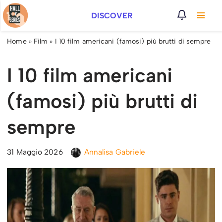
DISCOVER
Vai
al
Home
»
Film
»
I 10 film americani (famosi) più brutti di sempre
contenuto
I 10 film americani
(famosi) più brutti di
sempre
31 Maggio 2026
Annalisa Gabriele