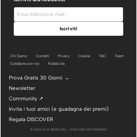
Chi Siamo
Contatti
Privacy
Cookie
T&C
Team
Collabora con noi
Pubblicità
Prova Gratis 30 Giorni →
Newsletter
Community ↗
Invita i tuoi amici (e guadagna dei premi)
Regala DISCOVER
© 2024 ELLIS MEDIA S.R.L. - P.IVA (VAT) 09725260963