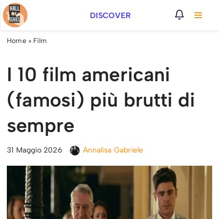
DISCOVER
Vai
al
Home
»
Film
contenuto
I 10 film americani
(famosi) più brutti di
sempre
31 Maggio 2026
Annalisa Gabriele