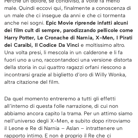
Perché un dolore, se condiviso, a volte fa meno
male. Quindi eccovi qui, finalmente a conoscenza di
un male che ci insegue da anni e che ci tormenta
anche nei sogni.
Epic Movie riprende infatti alcuni
dei film cult di sempre, parodizzando pellicole come
Harry Potter, Le Cronache di Narnia, X-Men, I Pirati
dei Caraibi, Il Codice Da Vinci
e moltissimo altro.
Una volta presi, li mescola in un calderone e li fa
fuori uno a uno, raccontandoci una versione distorta
della storia in cui quattro ragazzi orfani riescono a
incontrarsi grazie al biglietto d’oro di Willy Wonka,
altra citazione del film.
Da quel momento entreremo a tutti gli effetti
all’interno di questa folle narrazione, di cui non
abbiamo ancora capito la trama. Per un attimo siamo
nell’universo degli X-Men, e subito dopo ritroviamo
il Leone e Re di Narnia – Aslan – intrattenere un
rapporto intimo. E non è proprio il Re che ci