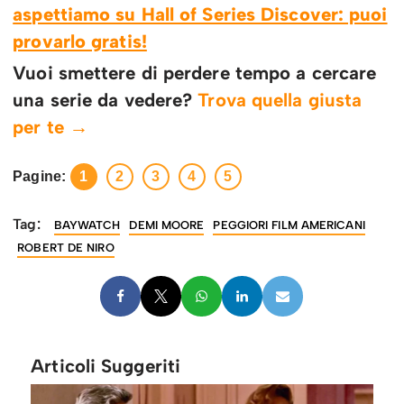
aspettiamo su Hall of Series Discover: puoi
provarlo gratis!
Vuoi smettere di perdere tempo a cercare
una serie da vedere?
Trova quella giusta
per te →
Pagine:
1
2
3
4
5
Tag:
BAYWATCH
DEMI MOORE
PEGGIORI FILM AMERICANI
ROBERT DE NIRO
Articoli Suggeriti