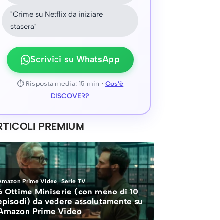
"Crime su Netflix da iniziare
stasera"
Scrivici su WhatsApp
⏱ Risposta media: 15 min ·
Cos'è
DISCOVER?
RTICOLI PREMIUM