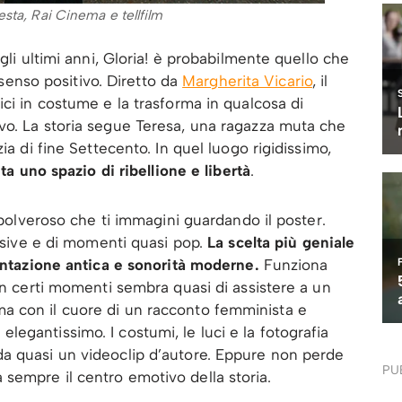
sta, Rai Cinema e tellfilm
gli ultimi anni, Gloria! è probabilmente quello che
n senso positivo. Diretto da
Margherita Vicario
, il
ici in costume e la trasforma in qualcosa di
vo. La storia segue Teresa, una ragazza muta che
ia di fine Settecento. In quel luogo rigidissimo,
ta uno spazio di ribellione e libertà
.
o polveroso che ti immagini guardando il poster.
visive e di momenti quasi pop.
La scelta più geniale
ientazione antica e sonorità moderne.
Funziona
In certi momenti sembra quasi di assistere a un
a con il cuore di un racconto femminista e
egantissimo. I costumi, le luci e la fotografia
a quasi un videoclip d’autore. Eppure non perde
PU
sempre il centro emotivo della storia.