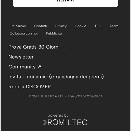
Chi Siamo
Contatti
Privacy
Cookie
T&C
Team
Collabora con noi
Pubblicità
Prova Gratis 30 Giorni →
Newsletter
Community ↗
Invita i tuoi amici (e guadagna dei premi)
Regala DISCOVER
© 2024 ELLIS MEDIA S.R.L. - P.IVA (VAT) 09725260963