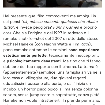
Hai presente quei film commoventi ma ambigui in
cui pensi
“ok, adesso succede qualcosa che ribalta
tutto
”, e invece peggiora?
Funny Games
è proprio
così. Che sia l’originale del 1997 in tedesco o il
remake shot-for-shot del 2007 diretto dallo stesso
Michael Haneke (con Naomi Watts e Tim Roth),
poco cambia: entrambe le versioni
sono esperienze
esteticamente perfette
, tecnicamente ineccepibili…
e
psicologicamente devastanti.
Ma tipo che ti fanno
dubitare del tuo rapporto con il cinema. La trama è
(apparentemente) semplice: una famiglia arriva nella
loro casa di villeggiatura, due giovani ragazzi
educatissimi bussano alla porta, e da lì inizia un
incubo. Un horror psicologico, sì, ma senza colonna
sonora, senza jump scare e, soprattutto, senza pietà.
Haneke non vuole intrattenerti. Ti prende per mano,