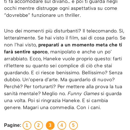
ti fa accomodare sul divano… e poi ti guarda negli
occhi mentre distrugge ogni aspettativa su come
“dovrebbe” funzionare un thriller.
Uno dei momenti più disturbanti? Il telecomando. Sì,
letteralmente. Se hai visto il film, sai di cosa parlo. Se
non l’hai visto,
preparati a un momento meta che ti
farà sentire sporco
, manipolato e anche un po’
arrabbiato. Ecco, Haneke vuole proprio questo: farti
riflettere su quanto sei complice di ciò che stai
guardando. E ci riesce benissimo. Bellissimo? Senza
dubbio. Un’opera d’arte. Ma guardarlo di nuovo?
Perché? Per torturarti? Per mettere alla prova la tua
sanità mentale? Meglio no.
Funny Games
si guarda
una volta. Poi si ringrazia Haneke. E si cambia
genere. Magari una commedia. Con i cani.
Pagine:
1
2
3
4
5