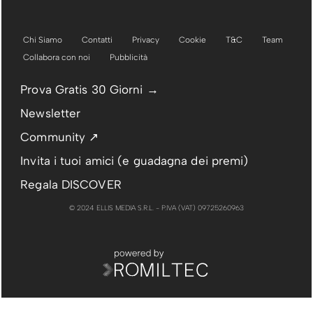
Chi Siamo
Contatti
Privacy
Cookie
T&C
Team
Collabora con noi
Pubblicità
Prova Gratis 30 Giorni →
Newsletter
Community ↗
Invita i tuoi amici (e guadagna dei premi)
Regala DISCOVER
© 2024 ELLIS MEDIA S.R.L. - P.IVA (VAT) 09725260963