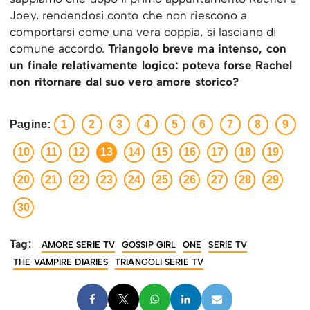
Joey, rendendosi conto che non riescono a
comportarsi come una vera coppia, si lasciano di
comune accordo.
Triangolo breve ma intenso, con
un finale relativamente logico: poteva forse Rachel
non ritornare dal suo vero amore storico?
Pagine:
1
2
3
4
5
6
7
8
9
10
11
12
13
14
15
16
17
18
19
20
21
22
23
24
25
26
27
28
29
30
Tag:
AMORE SERIE TV
GOSSIP GIRL
ONE
SERIE TV
THE VAMPIRE DIARIES
TRIANGOLI SERIE TV