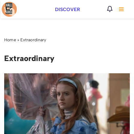
DISCOVER
Vai
al
contenuto
Home
»
Extraordinary
Extraordinary