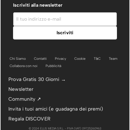
Iscriviti alla newsletter
Chi Siamo
Contatti
Privacy
Cookie
T&C
Team
Collabora con noi
Pubblicità
Prova Gratis 30 Giorni →
Newsletter
Community ↗
Invita i tuoi amici (e guadagna dei premi)
Regala DISCOVER
© 2024 ELLIS MEDIA S.R.L. - P.IVA (VAT) 09725260963