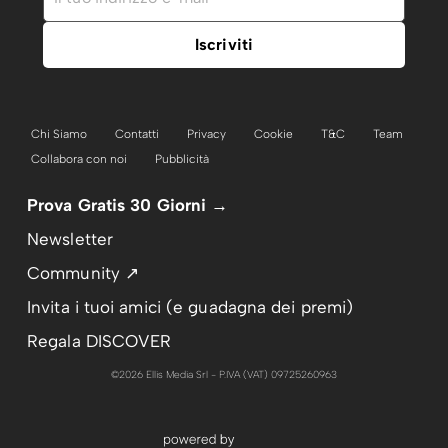
Chi Siamo
Contatti
Privacy
Cookie
T&C
Team
Collabora con noi
Pubblicità
Prova Gratis 30 Giorni →
Newsletter
Community ↗
Invita i tuoi amici (e guadagna dei premi)
Regala DISCOVER
©2026 Ellis Media Srl - P.IVA (VAT) 09725260963