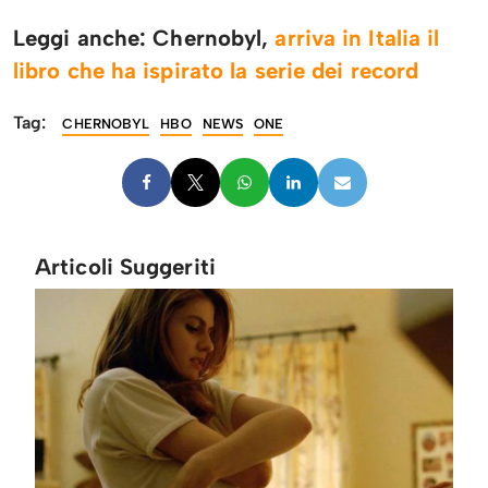
Leggi anche: Chernobyl,
arriva in Italia il
libro che ha ispirato la serie dei record
Tag:
CHERNOBYL
HBO
NEWS
ONE
Articoli Suggeriti