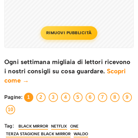
RIMUOVI PUBBLICITÀ
Ogni settimana migliaia di lettori ricevono
i nostri consigli su cosa guardare.
Scopri
come →
Pagine:
1
2
3
4
5
6
7
8
9
10
Tag:
BLACK MIRROR
NETFLIX
ONE
TERZA STAGIONE BLACK MIRROR
WALDO