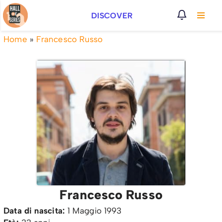
DISCOVER
Vai
al
Home
»
Francesco Russo
contenuto
Francesco Russo
Data di nascita:
1 Maggio 1993