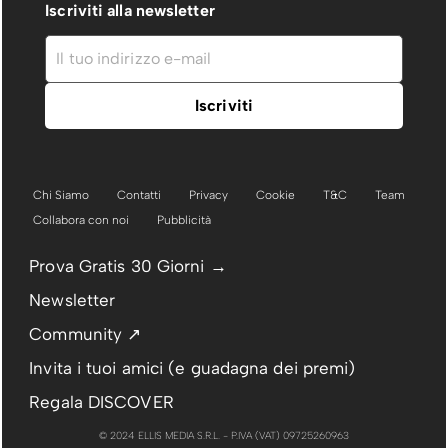
Iscriviti alla newsletter
Chi Siamo
Contatti
Privacy
Cookie
T&C
Team
Collabora con noi
Pubblicità
Prova Gratis 30 Giorni →
Newsletter
Community ↗
Invita i tuoi amici (e guadagna dei premi)
Regala DISCOVER
© 2024 ELLIS MEDIA S.R.L. - P.IVA (VAT) 09725260963