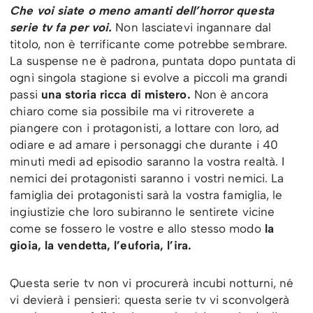
Che voi siate o meno amanti dell’horror questa
serie tv fa per voi.
Non lasciatevi ingannare dal
titolo, non è terrificante come potrebbe sembrare.
La suspense ne è padrona, puntata dopo puntata di
ogni singola stagione si evolve a piccoli ma grandi
passi
una storia ricca di mistero.
Non è ancora
chiaro come sia possibile ma vi ritroverete a
piangere con i protagonisti, a lottare con loro, ad
odiare e ad amare i personaggi che durante i 40
minuti medi ad episodio saranno la vostra realtà. I
nemici dei protagonisti saranno i vostri nemici. La
famiglia dei protagonisti sarà la vostra famiglia, le
ingiustizie che loro subiranno le sentirete vicine
come se fossero le vostre e allo stesso modo
la
gioia, la vendetta, l’euforia, l’ira.
Questa serie tv non vi procurerà incubi notturni, né
vi devierà i pensieri: questa serie tv vi sconvolgerà