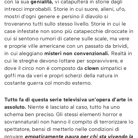
con la sua
genialità,
vi catapulterà in storie dagli
intrecci improbabili. Storie in cui suore, alieni, ufo,
mostri d’ogni genere e persino il diavolo si
troveranno tutti sullo stesso livello. Storie in cui le
case infestate non sono più catapecchie diroccate in
cui si sentono rumori di catene sulle scale, ma vere
e proprie ville americane con un passato da brividi,
in cui aleggiano
misteri non convenzionali.
Realtà in
cui le streghe devono lottare per sopravvivere, e
dove il circo non è composto da
clown
simpatici e
goffi ma da veri e propri scherzi della natura in
costante guerra col mondo esterno.
Tutto fa di questa serie televisiva un’opera d’arte in
assoluto.
Niente è lasciato al caso, tutto ha uno
schema ben preciso. Gli stessi elementi horror e
sovrannaturali non hanno il compito di terrorizzare lo
spettatore, bensi di metterlo nelle condizioni di
provare
empaticamente paura per chi sta vivendo la