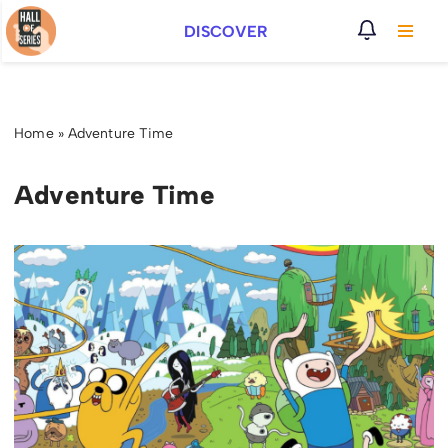
DISCOVER
Vai
al
contenuto
Home
»
Adventure Time
Adventure Time