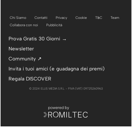
Chi Siamo
Contatti
Privacy
Cookie
T&C
Team
Collabora con noi
Pubblicità
Prova Gratis 30 Giorni →
Newsletter
Community ↗
Invita i tuoi amici (e guadagna dei premi)
Regala DISCOVER
© 2024 ELLIS MEDIA S.R.L. - P.IVA (VAT) 09725260963