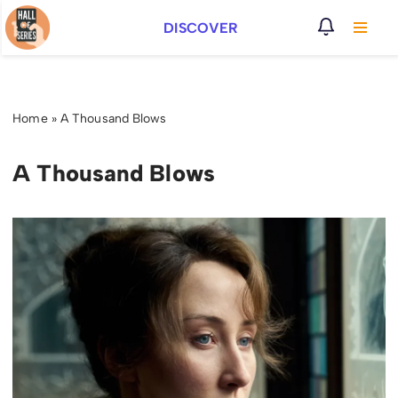
DISCOVER
Vai
al
contenuto
Home
»
A Thousand Blows
A Thousand Blows