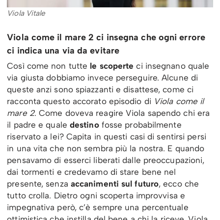
Viola Vitale
Viola come il mare 2 ci insegna che ogni errore
ci indica una via da evitare
Così come non tutte
le scoperte
ci insegnano quale
via giusta dobbiamo invece perseguire. Alcune di
queste anzi sono spiazzanti e disattese, come ci
racconta questo accorato episodio di
Viola come il
mare 2
. Come doveva reagire Viola sapendo chi era
il padre e quale
destino
fosse probabilmente
riservato a lei? Capita in questi casi di sentirsi persi
in una vita che non sembra più la nostra. E quando
pensavamo di esserci liberati dalle preoccupazioni,
dai tormenti e credevamo di stare bene nel
presente, senza
accanimenti sul futuro
, ecco che
tutto crolla. Dietro ogni scoperta improvvisa e
impegnativa però, c’è sempre una percentuale
ottimistica che instilla del bene a chi la riceve. Viola