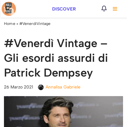
DISCOVER
Vai
al
Home
»
#VenerdiVintage
contenuto
#Venerdì Vintage –
Gli esordi assurdi di
Patrick Dempsey
26 Marzo 2021
Annalisa Gabriele