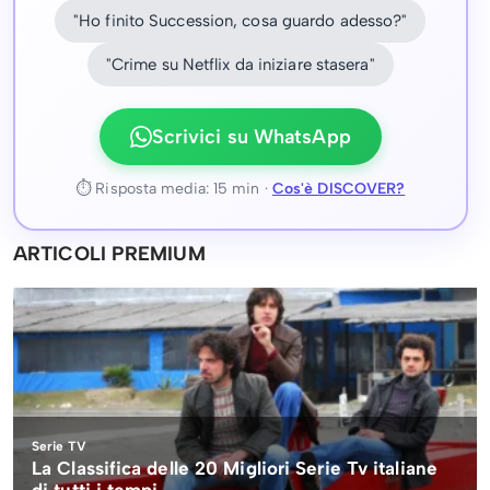
"Ho finito Succession, cosa guardo adesso?"
"Crime su Netflix da iniziare stasera"
Scrivici su WhatsApp
⏱ Risposta media: 15 min ·
Cos'è DISCOVER?
ARTICOLI PREMIUM