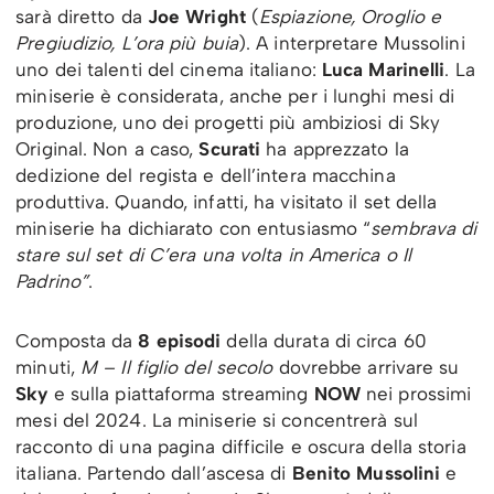
sarà diretto da
Joe Wright
(
Espiazione, Oroglio e
Pregiudizio, L’ora più buia
). A interpretare Mussolini
uno dei talenti del cinema italiano:
Luca Marinelli
. La
miniserie è considerata, anche per i lunghi mesi di
produzione, uno dei progetti più ambiziosi di Sky
Original. Non a caso,
Scurati
ha apprezzato la
dedizione del regista e dell’intera macchina
produttiva. Quando, infatti, ha visitato il set della
miniserie ha dichiarato con entusiasmo “
sembrava di
stare sul set di C’era una volta in America o Il
Padrino”
.
Composta da
8 episodi
della durata di circa 60
minuti,
M – Il figlio del secolo
dovrebbe arrivare su
Sky
e sulla piattaforma streaming
NOW
nei prossimi
mesi del 2024. La miniserie si concentrerà sul
racconto di una pagina difficile e oscura della storia
italiana. Partendo dall’ascesa di
Benito Mussolini
e