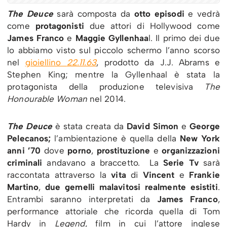
The Deuce
sarà composta da
otto episodi
e vedrà
come
protagonisti
due attori di Hollywood come
James Franco
e
Maggie Gyllenhaa
l. Il primo dei due
lo abbiamo visto sul piccolo schermo l’anno scorso
nel
gioiellino
22.11.63
, prodotto da J.J. Abrams e
Stephen King; mentre la Gyllenhaal è stata la
protagonista della produzione televisiva
The
Honourable Woman
nel 2014.
The Deuce
è stata creata da
David Simon
e
George
Pelecanos;
l’ambientazione è quella della
New York
anni ’70
dove
porno
,
prostituzione
e
organizzazioni
criminali
andavano a braccetto. La
Serie Tv
sarà
raccontata attraverso la
vita
di
Vincent
e
Frankie
Martino
,
due gemelli malavitosi realmente esistiti
.
Entrambi saranno interpretati da
James Franco
,
performance attoriale che ricorda quella di Tom
Hardy in
Legend
, film in cui l’attore inglese