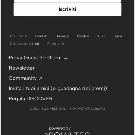
Chi Siamo
Contatti
Privacy
Cookie
T&C
Team
Collabora con noi
Pubblicità
Prova Gratis 30 Giorni →
Newsletter
Community ↗
Invita i tuoi amici (e guadagna dei premi)
Regala DISCOVER
© 2024 ELLIS MEDIA S.R.L. - P.IVA (VAT) 09725260963