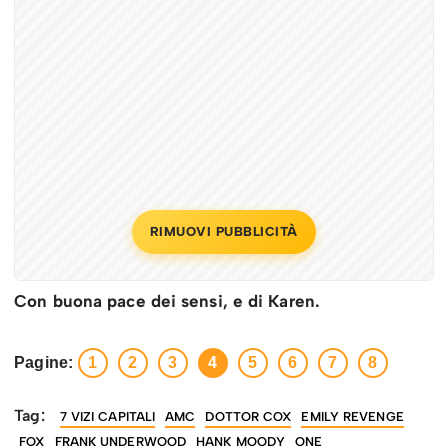
RIMUOVI PUBBLICITÀ
Con buona pace dei sensi, e di Karen.
Pagine:
1
2
3
4
5
6
7
8
Tag:
7 VIZI CAPITALI
AMC
DOTTOR COX
EMILY REVENGE
FOX
FRANK UNDERWOOD
HANK MOODY
ONE