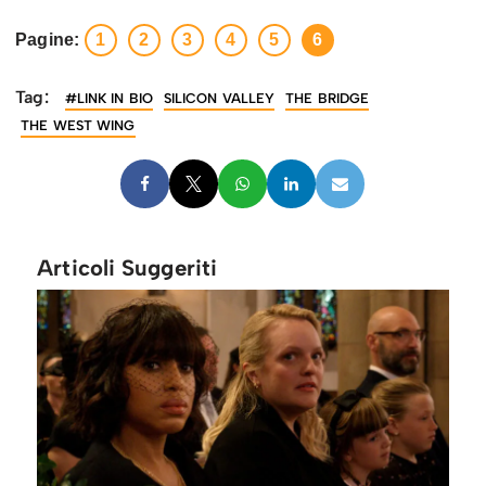
Pagine:
1
2
3
4
5
6
Tag:
#LINK IN BIO
SILICON VALLEY
THE BRIDGE
THE WEST WING
Articoli Suggeriti