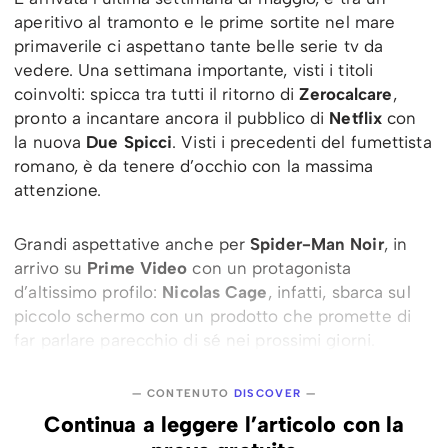
aperitivo al tramonto e le prime sortite nel mare
primaverile ci aspettano tante belle serie tv da
vedere. Una settimana importante, visti i titoli
coinvolti: spicca tra tutti il ritorno di
Zerocalcare
,
pronto a incantare ancora il pubblico di
Netflix
con
la nuova
Due Spicci
. Visti i precedenti del fumettista
romano, è da tenere d’occhio con la massima
attenzione.
Grandi aspettative anche per
Spider-Man Noir
, in
arrivo su
Prime Video
con un protagonista
d’altissimo profilo:
Nicolas Cage
, infatti, sbarca sul
piccolo schermo con un prodotto che promette di
far parlare parecchio di sé nei prossimi giorni.
— CONTENUTO
DISCOVER
—
Continua a leggere l’articolo con la