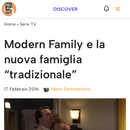
DISCOVER
Vai
al
Home
»
Serie TV
contenuto
Modern Family e la
nuova famiglia
“tradizionale”
17 Febbraio 2016
Alana Santostefano