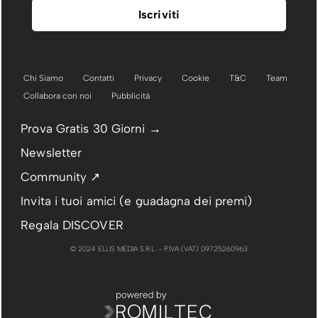
Chi Siamo
Contatti
Privacy
Cookie
T&C
Team
Collabora con noi
Pubblicità
Prova Gratis 30 Giorni →
Newsletter
Community ↗
Invita i tuoi amici (e guadagna dei premi)
Regala DISCOVER
© 2024 ELLIS MEDIA S.R.L. - P.IVA (VAT) 09725260963