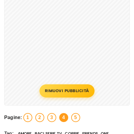
RIMUOVI PUBBLICITÀ
Pagine:
1
2
3
4
5
Tag:
AMORE
BACI SERIE TV
COPPIE
FRIENDS
ONE