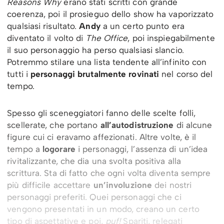
Reasons Why
erano stati scritti con grande
coerenza, poi il prosieguo dello show ha vaporizzato
qualsiasi risultato.
Andy
a un certo punto era
diventato il volto di
The Office
, poi inspiegabilmente
il suo personaggio ha perso qualsiasi slancio.
Potremmo stilare una lista tendente all’infinito con
tutti i
personaggi brutalmente rovinati
nel corso del
tempo.
Spesso gli sceneggiatori fanno delle scelte folli,
scellerate, che portano
all’autodistruzione
di alcune
figure cui ci eravamo affezionati. Altre volte, è il
tempo a
logorare
i personaggi, l’assenza di un’idea
rivitalizzante, che dia una svolta positiva alla
scrittura. Sta di fatto che ogni volta diventa sempre
più difficile accettare
un’involuzione
dei nostri
personaggi preferiti. Quei personaggi che ci
vengono presentati in un modo, creano un certo
tipo di aspettative e poi,
puf!
Spariti, relegati