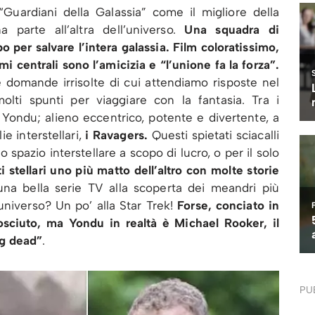
“Guardiani della Galassia” come il migliore della
 parte all’altra dell’universo.
Una squadra di
o per salvare l’intera galassia. Film coloratissimo,
i centrali sono l’amicizia e “l’unione fa la forza”.
 domande irrisolte di cui attendiamo risposte nel
olti spunti per viaggiare con la fantasia. Tra i
 Yondu; alieno eccentrico, potente e divertente, a
ie interstellari,
i Ravagers.
Questi spietati sciacalli
o spazio interstellare a scopo di lucro, o per il solo
i stellari uno più matto dell’altro con molte storie
na bella serie TV alla scoperta dei meandri più
’universo? Un po’ alla Star Trek!
Forse, conciato in
sciuto, ma Yondu in realtà è Michael Rooker, il
g dead”
.
PU