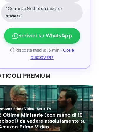
"Crime su Netflix da iniziare
stasera"
Scrivici su WhatsApp
⏱ Risposta media: 15 min ·
Cos'è
DISCOVER?
RTICOLI PREMIUM