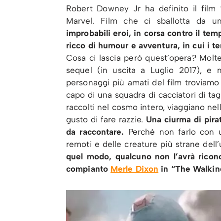
Robert Downey Jr ha definito il film 
Marvel. Film che ci sballotta da una
improbabili eroi, in corsa contro il temp
ricco di humour e avventura, in cui i tem
Cosa ci lascia però quest’opera? Molte
sequel (in uscita a Luglio 2017), e m
personaggi più amati del film troviamo
capo di una squadra di cacciatori di tagl
raccolti nel cosmo intero, viaggiano nell
gusto di fare razzie.
Una ciurma di pirat
da raccontare.
Perchè non farlo con u
remoti e delle creature più strane dell
quel modo, qualcuno non l’avrà ricono
compianto
Merle Dixon
in “The Walkin