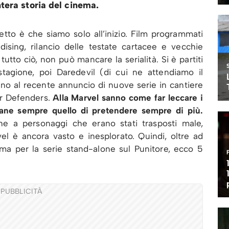
ntera storia del cinema.
tto è che siamo solo all’inizio. Film programmati
ndising, rilancio delle testate cartacee e vecchie
utto ciò, non può mancare la serialità. Si è partiti
stagione, poi Daredevil (di cui ne attendiamo il
fino al recente annuncio di nuove serie in cantiere
er Defenders.
Alla Marvel sanno come far leccare i
rimane sempre quello di pretendere sempre di più.
he a personaggi che erano stati trasposti male,
l è ancora vasto e inesplorato. Quindi, oltre ad
ma per la serie stand-alone sul Punitore, ecco 5
PUBBLICITÀ