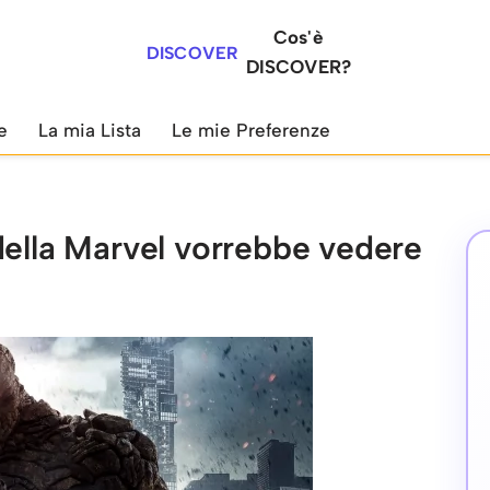
Cos'è
DISCOVER
DISCOVER?
e
La mia Lista
Le mie Preferenze
della Marvel vorrebbe vedere