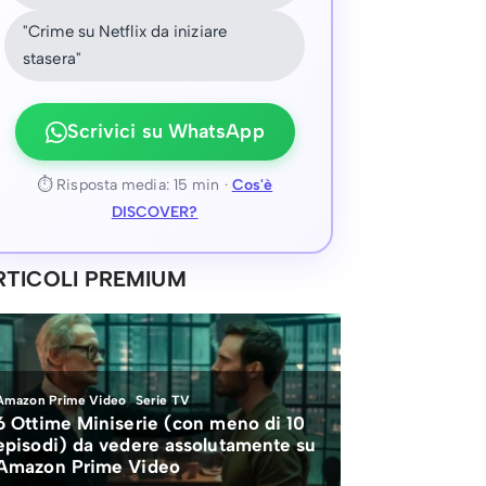
"Crime su Netflix da iniziare
stasera"
Scrivici su WhatsApp
⏱ Risposta media: 15 min ·
Cos'è
DISCOVER?
RTICOLI PREMIUM