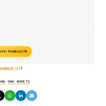
UOVI PUBBLICITÀ
endenti ><>
!
GIRL
ONE
SERIE TV