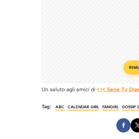
RIM
Un saluto agli amici di
<>< Serie Tv Dip
Tag:
ABC
CALENDAR GIRL
FANGIRL
GOSSIP 