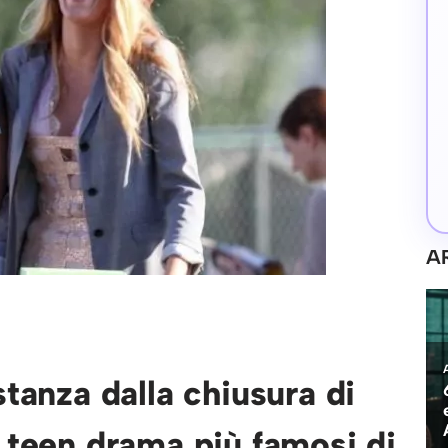
A
stanza dalla chiusura di
i teen drama più famosi di