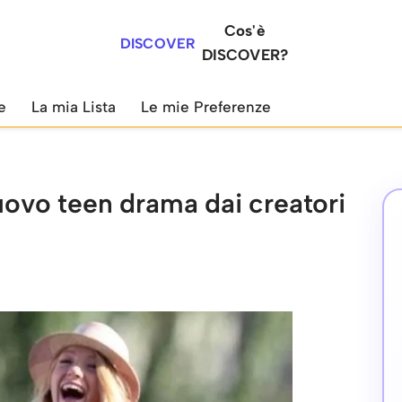
Cos'è
DISCOVER
DISCOVER?
e
La mia Lista
Le mie Preferenze
nuovo teen drama dai creatori