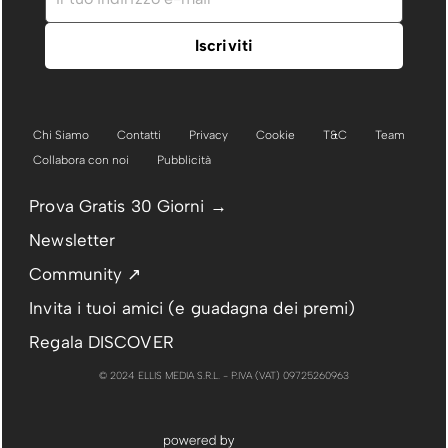
Chi Siamo
Contatti
Privacy
Cookie
T&C
Team
Collabora con noi
Pubblicità
Prova Gratis 30 Giorni →
Newsletter
Community ↗
Invita i tuoi amici (e guadagna dei premi)
Regala DISCOVER
© 2024 ELLIS MEDIA S.R.L. - P.IVA (VAT) 09725260963