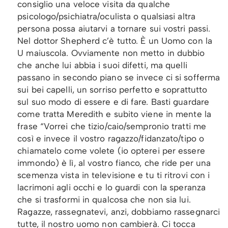
consiglio una veloce visita da qualche
psicologo/psichiatra/oculista o qualsiasi altra
persona possa aiutarvi a tornare sui vostri passi.
Nel dottor Shepherd c’è tutto. È un Uomo con la
U maiuscola. Ovviamente non metto in dubbio
che anche lui abbia i suoi difetti, ma quelli
passano in secondo piano se invece ci si sofferma
sui bei capelli, un sorriso perfetto e soprattutto
sul suo modo di essere e di fare. Basti guardare
come tratta Meredith e subito viene in mente la
frase “Vorrei che tizio/caio/sempronio tratti me
così e invece il vostro ragazzo/fidanzato/tipo o
chiamatelo come volete (io opterei per essere
immondo) è lì, al vostro fianco, che ride per una
scemenza vista in televisione e tu ti ritrovi con i
lacrimoni agli occhi e lo guardi con la speranza
che si trasformi in qualcosa che non sia lui.
Ragazze, rassegnatevi, anzi, dobbiamo rassegnarci
tutte, il nostro uomo non cambierà. Ci tocca