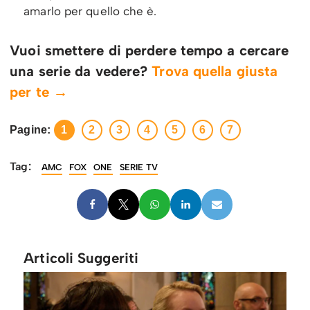
amarlo per quello che è.
Vuoi smettere di perdere tempo a cercare
una serie da vedere?
Trova quella giusta
per te →
Pagine:
1
2
3
4
5
6
7
Tag:
AMC
FOX
ONE
SERIE TV
Articoli Suggeriti