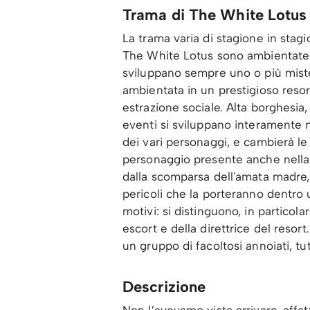
Trama di The White Lotus
La trama varia di stagione in stagi
The White Lotus sono ambientate s
sviluppano sempre uno o più mister
ambientata in un prestigioso resort
estrazione sociale. Alta borghesia,
eventi si sviluppano interamente ne
dei vari personaggi, e cambierà le v
personaggio presente anche nella
dalla scomparsa dell'amata madre, r
pericoli che la porteranno dentro u
motivi: si distinguono, in partico
escort e della direttrice del reso
un gruppo di facoltosi annoiati, t
Descrizione
Non l’avevamo vista arrivare, affa