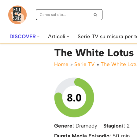
Vai
al
contenuto
DISCOVER
Articoli
Serie TV su misura per t
The White Lotus
Home
»
Serie TV
»
The White Lot
Genere:
Dramedy -
Stagioni:
2
Durata Media Episodio:
50 min.