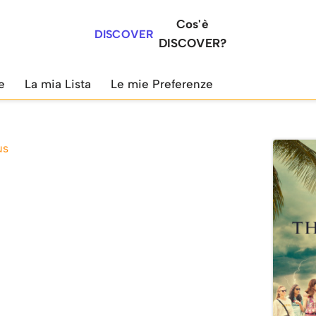
Cos'è
DISCOVER
DISCOVER?
e
La mia Lista
Le mie Preferenze
us