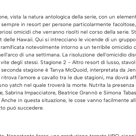
one, vista la natura antologica della serie, con un elemento
empre in resort per persone particolarmente facoltose, e
iosi omicidi che verranno risolti nel corso della serie. S
 delle Hawaii. Qui si intrecciano le vicende di un gruppo d
 ramificata notevolmente intorno a un terribile omicidio ch
ll'arco di una settimana. La risoluzione dell'omicidio dis
ite degli stessi. Stagione 2 - Altro resort di lusso, stavolt
 seconda stagione è Tanya McQuoid, interpretata da Jen
itrova l'amore a cavallo tra le due stagioni, ma dovrà aff
no yatch nel quale troverà la morte. Nutrita la presenza d
lare, Sabrina Impacciatore, Beatrice Grannò e Simona Tabas
rt. Anche in questa situazione, le cose vanno facilmente a
utto può succedere.
tto. Nonostante fosse una produzione targata HBO, sinonimo