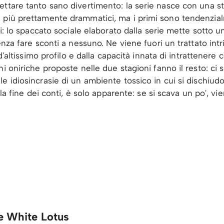
ettare tanto sano divertimento: la serie nasce con una s
i più prettamente drammatici, ma i primi sono tendenzia
ni: lo spaccato sociale elaborato dalla serie mette sotto u
enza fare sconti a nessuno. Ne viene fuori un trattato int
t d'altissimo profilo e dalla capacità innata di intrattene
ni oniriche proposte nelle due stagioni fanno il resto: ci
e idiosincrasie di un ambiente tossico in cui si dischiudo
la fine dei conti, è solo apparente: se si scava un po', vien
he White Lotus