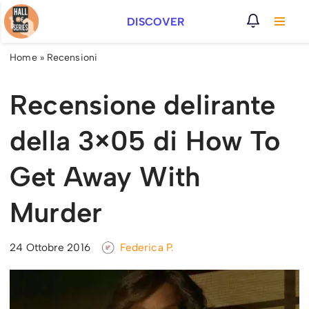
DISCOVER
Vai
al
Home
»
Recensioni
contenuto
Recensione delirante
della 3×05 di How To
Get Away With
Murder
24 Ottobre 2016
Federica P.