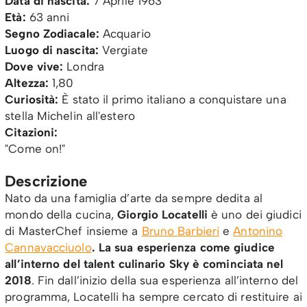
Data di nascita:
7 Aprile 1963
Età:
63 anni
Segno Zodiacale:
Acquario
Luogo di nascita:
Vergiate
Dove vive:
Londra
Altezza:
1,80
Curiosità:
È stato il primo italiano a conquistare una
stella Michelin all'estero
Citazioni:
"Come on!"
Descrizione
Nato da una famiglia d’arte da sempre dedita al
mondo della cucina,
Giorgio Locatelli
è uno dei giudici
di MasterChef insieme a
Bruno Barbieri
e
Antonino
Cannavacciuolo
. La sua esperienza come giudice
all’interno del talent culinario Sky è cominciata nel
2018
. Fin dall’inizio della sua esperienza all’interno del
programma, Locatelli ha sempre cercato di restituire ai