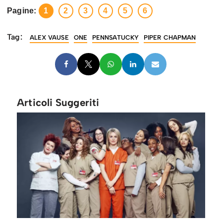
Pagine:
1
2
3
4
5
6
Tag:
ALEX VAUSE
ONE
PENNSATUCKY
PIPER CHAPMAN
Articoli Suggeriti